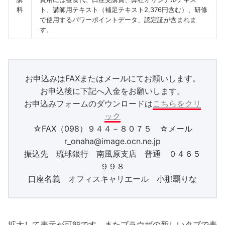
料
ト、講師用テキスト（補足テキスト2,376円含む）、研修
で使用するパワーポイントデータ、認定証が含まれま
す。
お申込みはFAXまたはメールにてお願いします。
お申込後に下記へ入金をお願いします。
お申込みフォームのダウンロードは
こちらをクリ
ック
☆FAX（098）９４４－８０７５ ☆メール
r_onaha@image.ocn.ne.jp
振込先 琉球銀行 南風原支店 普通 ０４６５
９９８
口座名義 オフィスキャリエール 小那覇りな
拡大して表示が可能です。またブラウザの新しいタブで表