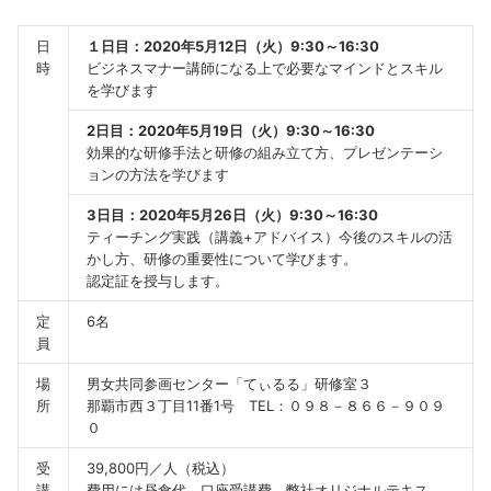
日
１日目：2020年5月12日（火）9:30～16:30
時
ビジネスマナー講師になる上で必要なマインドとスキル
を学びます
2日目：2020年5月19日（火）9:30～16:30
効果的な研修手法と研修の組み立て方、プレゼンテーシ
ョンの方法を学びます
3日目：2020年5月26日（火）9:30～16:30
ティーチング実践（講義+アドバイス）今後のスキルの活
かし方、研修の重要性について学びます。
認定証を授与します。
定
6名
員
場
男女共同参画センター「てぃるる」研修室３
所
那覇市西３丁目11番1号 TEL：０９８－８６６－９０９
０
受
39,800円／人（税込）
講
費用には昼食代、口座受講費、弊社オリジナルテキス