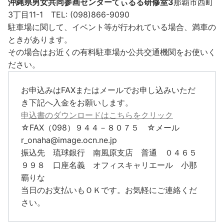
沖縄県男女共同参画センターてぃるる研修室3
那覇市西町
3丁目11-1 TEL: (098)866-9090
駐車場に関して、イベント等が行われている場合、満車の
ときがあります。
その場合はお近くの有料駐車場か公共交通機関をお使いく
ださい。
お申込みはFAXまたはメールでお申し込みいただ
き下記へ入金をお願いします。
申込書のダウンロードはこちらをクリック
☆FAX（098）９４４－８０７５ ☆メール
r_onaha@image.ocn.ne.jp
振込先 琉球銀行 南風原支店 普通 ０４６５
９９８ 口座名義 オフィスキャリエール 小那
覇りな
当日のお支払いもＯＫです。お気軽にご連絡くだ
さい。