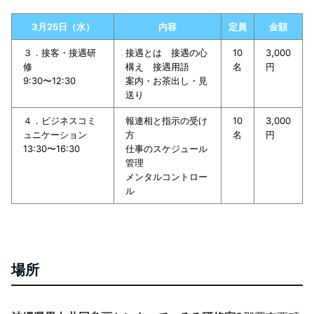
3月25日（水）
内容
定員
金額
３．接客・接遇研
接遇とは 接遇の心
10
3,000
修
構え 接遇用語
名
円
9:30〜12:30
案内・お茶出し・見
送り
４．ビジネスコミ
報連相と指示の受け
10
3,000
ュニケーション
方
名
円
13:30〜16:30
仕事のスケジュール
管理
メンタルコントロー
ル
場所