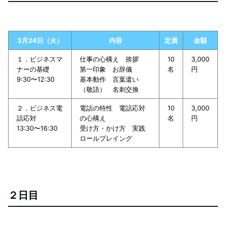
3月24日（火）
内容
定員
金額
１．ビジネスマ
仕事の心構え 挨拶
10
3,000
ナーの基礎
第一印象 お辞儀
名
円
9:30〜12:30
基本動作 言葉遣い
（敬語） 名刺交換
２．ビジネス電
電話の特性 電話応対
10
3,000
話応対
の心構え
名
円
13:30〜16:30
受け方・かけ方 実践
ロールプレイング
２日目