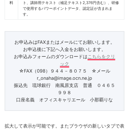
料
ト、講師用テキスト（補足テキスト2,376円含む）、研修
で使用するパワーポイントデータ、認定証が含まれま
す。
お申込みはFAXまたはメールにてお願いします。
お申込後に下記へ入金をお願いします。
お申込みフォームのダウンロードは
こちらをクリ
ック
☆FAX（098）９４４－８０７５ ☆メール
r_onaha@image.ocn.ne.jp
振込先 琉球銀行 南風原支店 普通 ０４６５
９９８
口座名義 オフィスキャリエール 小那覇りな
拡大して表示が可能です。またブラウザの新しいタブで表