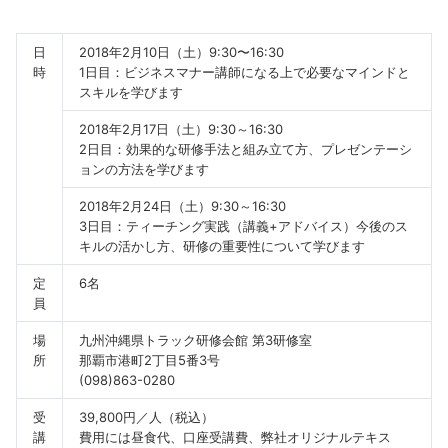
日
2018年2月10日（土）9:30〜16:30
時
1日目：ビジネスマナー講師になる上で必要なマインドと
スキルを学びます
2018年2月17日（土）9:30～16:30
2日目：効果的な研修手法と組み立て方、プレゼンテーシ
ョンの方法を学びます
2018年2月24日（土）9:30～16:30
3日目：ティーチング実践（講義+アドバイス）今後のス
キルの活かし方、研修の重要性について学びます
定
6名
員
場
九州沖縄県トラック研修会館 第3研修室
所
那覇市港町2丁目5番3号
(098)863-0280
受
39,800円／人（税込）
講
費用には昼食代、口座受講費、弊社オリジナルテキス