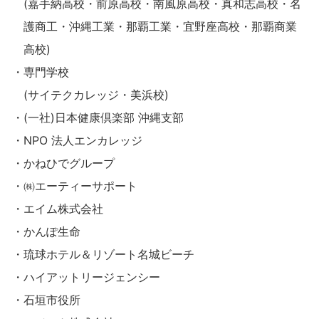
(嘉手納高校・前原高校・南風原高校・真和志高校・名
護商工・沖縄工業・那覇工業・宜野座高校・那覇商業
高校)
・専門学校
(サイテクカレッジ・美浜校)
・(一社)日本健康倶楽部 沖縄支部
・NPO 法人エンカレッジ
・かねひでグループ
・㈱エーティーサポート
・エイム株式会社
・かんぽ生命
・琉球ホテル＆リゾート名城ビーチ
・ハイアットリージェンシー
・石垣市役所