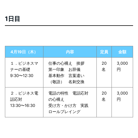
1日目
4月19日（木）
内容
定員
金額
１．ビジネスマ
仕事の心構え 挨拶
20
3,000
ナーの基礎
第一印象 お辞儀
名
円
9:30〜12:30
基本動作 言葉遣い
（敬語） 名刺交換
２．ビジネス電
電話の特性 電話応対
20
3,000
話応対
の心構え
名
円
13:30〜16:30
受け方・かけ方 実践
ロールプレイング